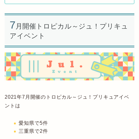
7
月開催トロピカル～ジュ！プリキュ
アイベント
2021年7月開催のトロピカル～ジュ！プリキュアイベ
ントは
愛知県で5件
三重県で2件