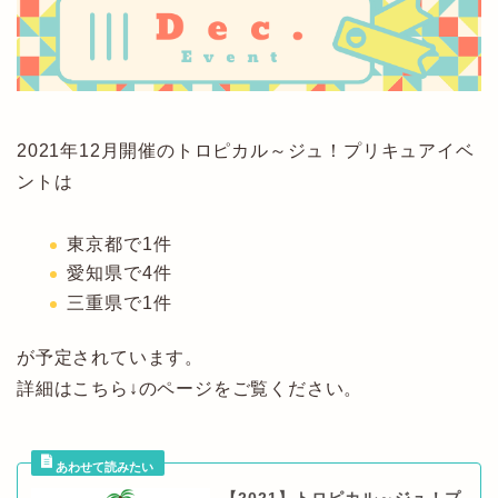
2021年12月開催のトロピカル～ジュ！プリキュアイベ
ントは
東京都で1件
愛知県で4件
三重県で1件
が予定されています。
詳細はこちら↓のページをご覧ください。