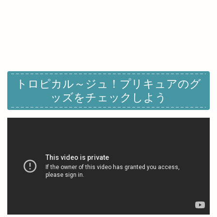
トロピカル～ジュ！プリキュアのグ
ッズをチェックしよう