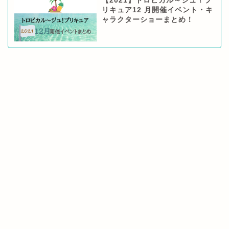
【2021】トロピカル～ジュ！プ
リキュア12 月開催イベント・キ
ャラクターショーまとめ！