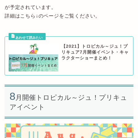
が予定されています。
詳細はこちら↓のページをご覧ください。
【2021】トロピカル～ジュ！プ
リキュア7月開催イベント・キャ
ラクターショーまとめ！
8
月開催トロピカル～ジュ！プリキュ
アイベント