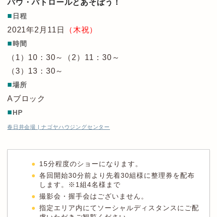
パウ・パトロールとあそぼう！
■
日程
2021年2月11日
（木祝）
■
時間
（1）10：30～（2）11：30～
（3）13：30～
■
場所
Aブロック
■
HP
春日井会場 | ナゴヤハウジングセンター
15分程度のショーになります。
各回開始30分前より先着30組様に整理券を配布
します。※1組4名様まで
撮影会・握手会はございません。
指定エリア内にてソーシャルディスタンスにご配