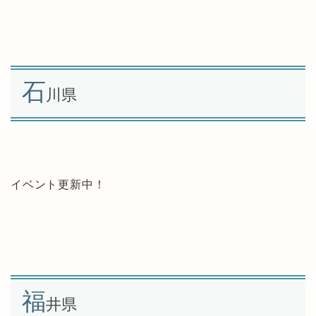
石
川県
イベント更新中！
福
井県