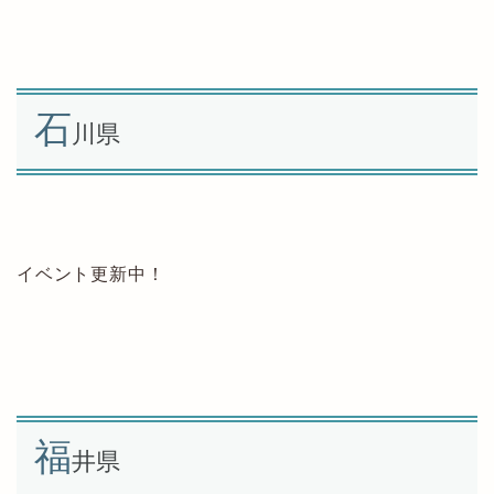
石
川県
イベント更新中！
福
井県