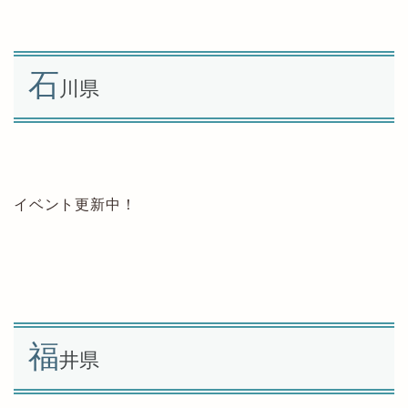
石
川県
イベント更新中！
福
井県