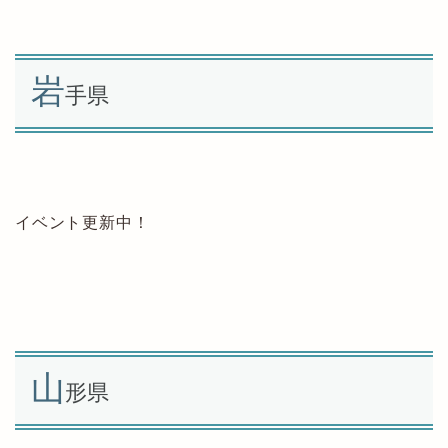
岩
手県
イベント更新中！
山
形県