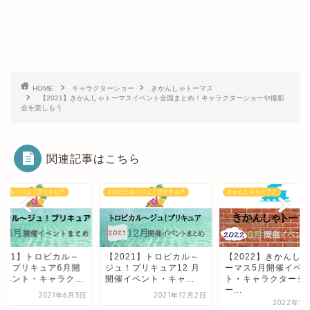
HOME
キャラクターショー
きかんしゃトーマス
【2021】きかんしゃトーマスイベント全国まとめ！キャラクターショーや撮影
会を楽しもう
関連記事はこちら
ピカル～ジュ！プリキュア
トロピカル～ジュ！プリキュア
きかんしゃトーマス
2021】トロピカル～
【2021】トロピカル～
【2022】きかんし
ュ！プリキュア6月開
ジュ！プリキュア12 月
ーマス5月開催イベ
イベント・キャラク...
開催イベント・キャ...
ト・キャラクターシ
ー...
2021年6月3日
2021年12月2日
2022年5月