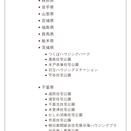
秋田県
岩手県
山形県
宮城県
福島県
群馬県
栃木県
茨城県
つくばハウジングパーク
鹿島住宅公園
水戸赤塚住宅公園
日立ハウジングステーション
守谷住宅公園
千葉県
成田住宅公園
浦安住宅公園
千葉北住宅公園
木更津住宅公園
かしわ沼南住宅公園
市原住宅公園
朝日新聞総合住宅展示場ハウジングプラ
ザ千葉・青葉の森