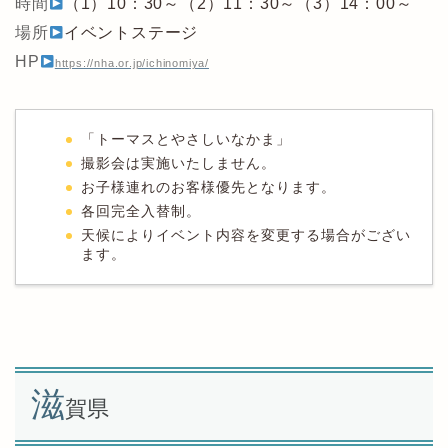
時間
（1）10：30～（2）11：30～（3）14：00～
場所
イベントステージ
HP
https://nha.or.jp/ichinomiya/
「トーマスとやさしいなかま」
撮影会は実施いたしません。
お子様連れのお客様優先となります。
各回完全入替制。
天候によりイベント内容を変更する場合がござい
ます。
滋
賀県